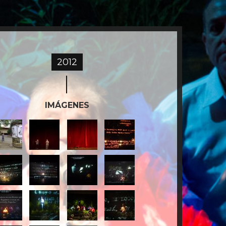
2012
IMÁGENES
jpg
2.jpg
2A.jpg
3.jpg
7A.jpg
7B.jpg
8A.jpg
ISCURSO.jpg
A.jpg
10.jpg
16.jpg
16A.jpg