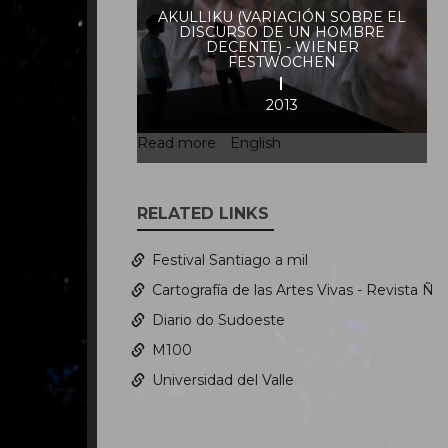
AKULLIKU (VARIACIÓN SOBRE EL
DISCURSO DE UN HOMBRE
DECENTE) - WIENER
FESTWOCHEN
2013
Read more
about
English
Akulliku
(Variación
sobre
RELATED LINKS
el
Discurso
Festival Santiago a mil
de
un
Cartografía de las Artes Vivas - Revista Ñ
hombre
Diario do Sudoeste
decente)
-
M100
Wiener
Universidad del Valle
Festwochen