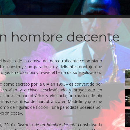
un hombre decente
el bolsillo de la camisa del narcotraficante colombiano
ro construye un paradójico y delirante montaje que
1.
drogas en Colombia y revive el tema de su legalización.
do como secreto por la CIA en 1993– es convertido por
cro-film y archivo desclasificado y proyectado en
7-
acional en narcotráfico y violencia; un músico de hip
D
 más ostentosa del narcotráfico en Medellín y que fue
omo de figuras de ficción –una periodista poseída por
9
oxilon coca–.
á, 2010),
Discurso de un hombre decente
constituye la