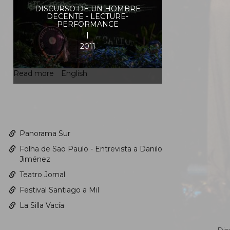
DISCURSO DE UN HOMBRE
DECENTE - LECTURE-
PERFORMANCE
2011
Read more
about
English
Discurso
de
un
hombre
decente
Panorama Sur
-
Lecture-
Folha de Sao Paulo - Entrevista a Danilo
performance
Jiménez
Teatro Jornal
Festival Santiago a Mil
La Silla Vacía