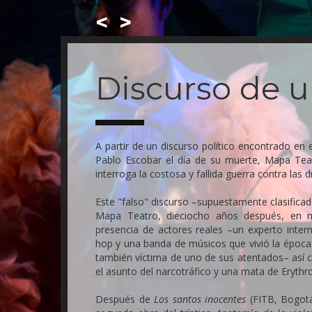
<
>
Skip
to
main
Discurso de 
content
A partir de un discurso político encontrado en 
Pablo Escobar el día de su muerte, Mapa Teat
interroga la costosa y fallida guerra contra las 
Este "falso" discurso –supuestamente clasifica
Mapa Teatro, dieciocho años después, en mi
presencia de actores reales –un experto intern
hop y una banda de músicos que vivió la época
también víctima de uno de sus atentados– así c
el asunto del narcotráfico y una mata de Erythr
Después de
Los santos inocentes
(FITB, Bogot