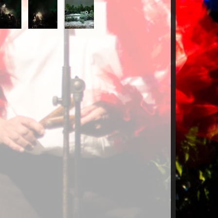
-
18.jpg
20.jpg
ISCURSO.jpg