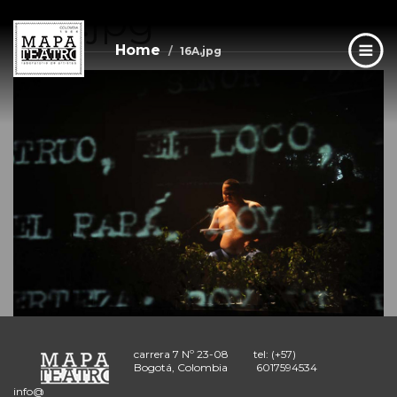
16A.jpg
Skip
to
main
Home
16A.jpg
content
carrera 7 Nº 23-08
tel: (+57)
Bogotá, Colombia
6017594534
info@