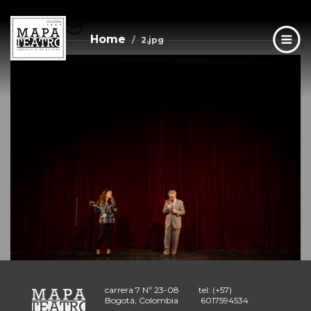
2.jpg
Skip
to
main
Home
2.jpg
content
carrera 7 Nº 23-08
tel: (+57)
Bogotá, Colombia
6017594534