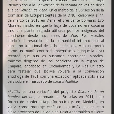
Bienvenidos a la
Convención de la cocaína
en vez de decir
a la
Convención de Viena
. En el marco de la 56°sesión de la
Comisión de Estupefacientes de la ONU, celebrada el 11
de marzo de 2013 en Viena, el presidente boliviano Evo
Morales insistió en que la hoja de coca no era cocaína
sino una planta sagrada utilizada por los indígenas del
continente desde hace miles de años. Evo Morales
celebró el respaldo de la comunidad internacional al
consumo tradicional de la hoja de coca y lo interpretó
como un triunfo contra el imperialismo, aunque la ONU
recordó que aún es sustancia controlada. Morales,
máximo dirigente de los cocaleros en la región de
Chapare, encabezó en Cochabamba y La Paz un acto
para festejar que Bolivia volverá a la Convención
antidroga de 1961 con una excepción aplicada solo a su
país sobre el masticado de coca o
Akulliku
.
Akulliku
es una variación del proyecto
Discurso de un
hombre decente
, estrenado en Bruselas en 2011, bajo
forma de conferencia-performática y, en Medellín, en
2012, como montaje escénico. Las imágenes de esta
pieza provienen de un viaje de Heidi Abderhalden y Pierre