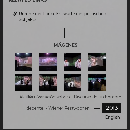
RELATED LINKS
hombre
decente
Unruhe der Form. Entwürfe des politischen
-
Subjekts
Lecture-
performance
IMÁGENES
1-
2-
3-
4-
AKULLIKU.jpg
AKULLIKU.jpg
AKULLIKU.jpg
AKULLIKU.jpg
5-
6-
7-
8-
AKULLIKU.jpg
AKULLIKU.jpg
AKULLIKU.jpg
AKULLIKU.jpg
Akulliku (Variación sobre el Discurso de un hombre
2013
decente) - Wiener Festwochen
English