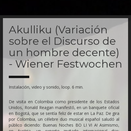
Skip
to
Akulliku (Variación
main
content
sobre el Discurso de
un hombre decente)
- Wiener Festwochen
Instalación, video y sonido, loop. 6 min.
De visita en Colombia como presidente de los Estados
Unidos, Ronald Reagan manifestó, en un banquete oficial
en Bogotá, que se sentía feliz de estar en La Paz. De gira
por Colombia, un célebre duo musical español saludó al
público diciendo: Buenas Noches BO LI VI A! Asimismo,
en Austria, un experto invitado internacional dijo: