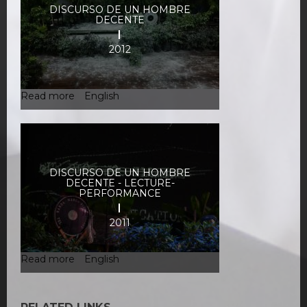
DISCURSO DE UN HOMBRE
DECENTE
2012
Read more
about
English
Discurso
de
un
hombre
decente
DISCURSO DE UN HOMBRE
DECENTE - LECTURE-
PERFORMANCE
2011
Read more
about
English
Discurso
de
un