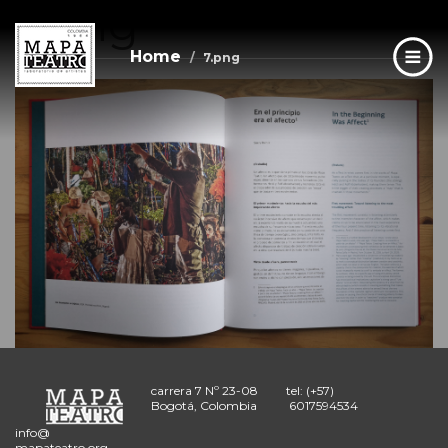
7.png
Skip
to
main
Home
7.png
content
carrera 7 Nº 23-08
tel: (+57)
Bogotá, Colombia
6017594534
info@
mapateatro.org