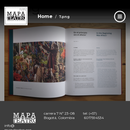
7.png
Skip
to
main
Home
7.png
content
carrera 7 Nº 23-08
tel: (+57)
Bogotá, Colombia
6017594534
info@
mapateatro.org