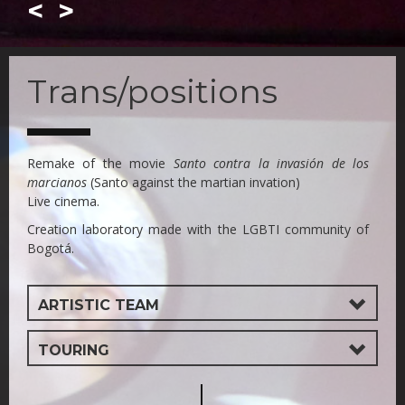
<
>
Skip
to
Trans/positions
main
content
Remake of the movie
Santo contra la invasión de los
marcianos
(Santo against the martian invation)
Live cinema.
Creation laboratory made with the LGBTI community of
Bogotá.
ARTISTIC TEAM
TOURING