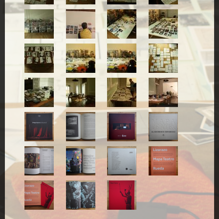
9.jpg
9A.jpg
9B.jpg
9C.jpg
9E.jpg
9F.jpg
9G.jpg
10.jpg
11.jpg
11A.jpg
12.jpg
13.jpg
1.png
2.png
3.png
8.png
7.png
9.png
10.png
4.png
11.png
6.png
5.png