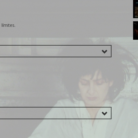
13
P
17
límites.
P