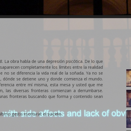
8.
La obra habla de una depresión psicótica. De lo que
saparecen completamente los límites entre la realidad
01
e no se diferencia la vida real de la soñada. Ya no se
P
is, dónde se detiene uno y donde comienza el mundo.
diferencia entre mí misma, esta mesa y usted que me
m, las diversas fronteras comienzan a derrumbarse.
0
unas fronteras buscando que forma y contenido sean
P
0
imo gesto escritural: el suicidio.
P