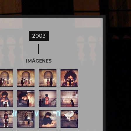
2003
IMÁGENES
-
02-
03-
04-
SICOSIS.jpg
PSICOSIS.jpg
psicosis.jpg
PSICOSIS.jpg
5-
06-
07-
08-
SICOSIS.jpg
PSICOSIS.jpg
PSICOSIS.jpg
PSICOSIS.jpg
9-
10-
11-
12-
SICOSIS.jpg
PSICOSIS.jpg
PSICOSIS.jpg
PSICOSIS.jpg