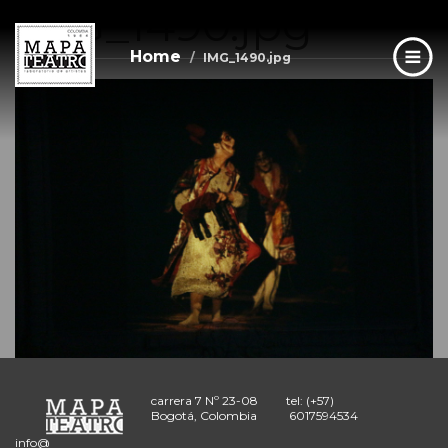
IMG_1490.jpg
Skip
to
main
Home
IMG_1490.jpg
content
carrera 7 Nº 23-08
tel: (+57)
Bogotá, Colombia
6017594534
info@