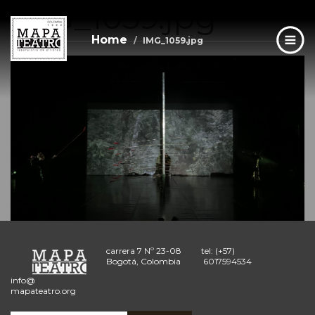
IMG_1059.jpg
Skip
to
main
Home
IMG_1059.jpg
content
carrera 7 Nº 23-08
tel: (+57)
Bogotá, Colombia
6017594534
info@
mapateatro.org