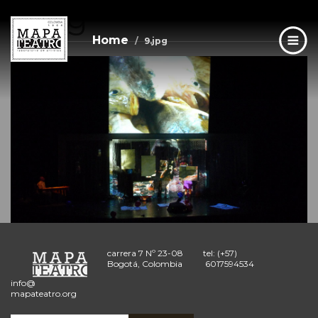
9.jpg
Skip
to
main
Home
9.jpg
content
carrera 7 Nº 23-08
tel: (+57)
Bogotá, Colombia
6017594534
info@
mapateatro.org