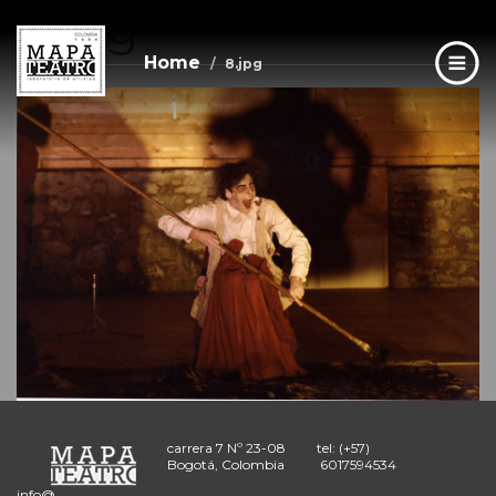
8.jpg
Skip
to
main
Home
8.jpg
content
carrera 7 Nº 23-08
tel: (+57)
Bogotá, Colombia
6017594534
info@