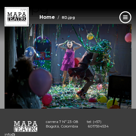
8D.jpg
Skip
to
main
Home
8D.jpg
content
carrera 7 Nº 23-08
tel: (+57)
Bogotá, Colombia
6017594534
info@