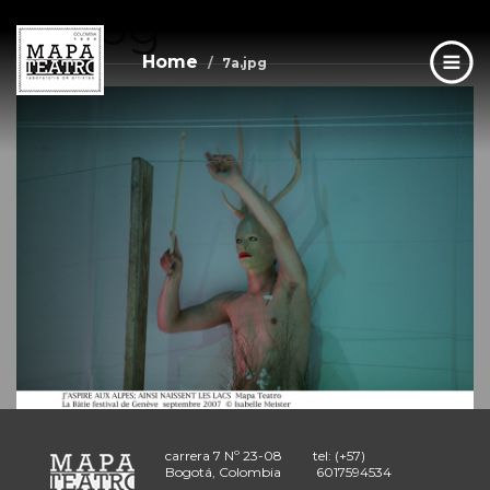
7a.jpg
Skip
to
main
Home
7a.jpg
content
carrera 7 Nº 23-08
tel: (+57)
Bogotá, Colombia
6017594534