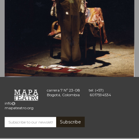
carrera 7 Nº 23-08
tel: (+57)
Bogotá, Colombia
6017594534
info@
mapateatro.org
Subscribe
Subscribe
and