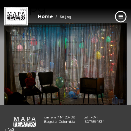
6A.jpg
Skip
to
main
Home
6A.jpg
content
carrera 7 Nº 23-08
tel: (+57)
Bogotá, Colombia
6017594534
info@