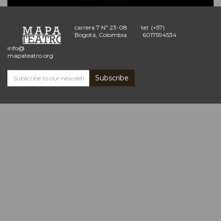
carrera 7 Nº 23-08
tel: (+57)
Bogotá, Colombia
6017594534
info@
mapateatro.org
Subscribe
Subscribe
and
receive
the
Mapa
Teatro
news
*