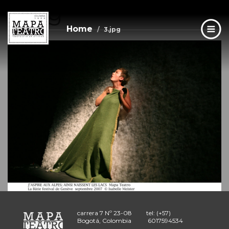
3.jpg
Skip
to
main
Home
3.jpg
content
carrera 7 Nº 23-08
tel: (+57)
Bogotá, Colombia
6017594534