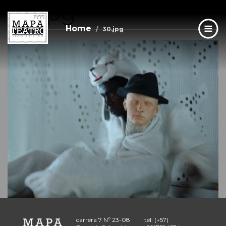
30.jpg
Skip
to
main
Home
30.jpg
content
carrera 7 Nº 23-08
tel: (+57)