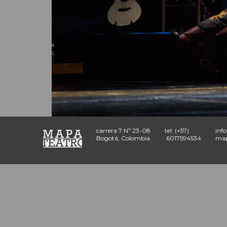
carrera 7 Nº 23-08
tel: (+57)
inf
Bogotá, Colombia
6017594534
map