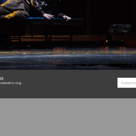
o@
ateatro.org