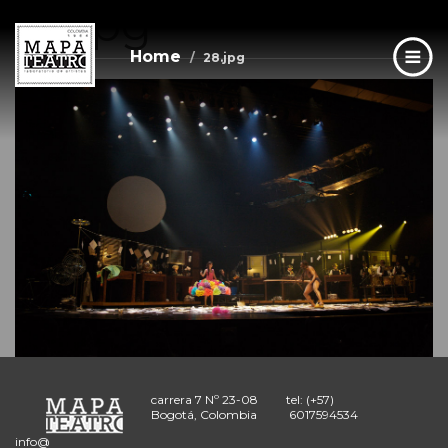
28.jpg
Skip
to
main
Home
28.jpg
content
carrera 7 Nº 23-08
tel: (+57)
Bogotá, Colombia
6017594534
info@