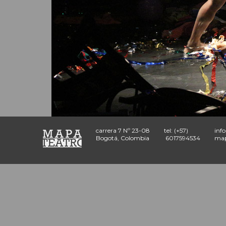
carrera 7 Nº 23-08
tel: (+57)
inf
Bogotá, Colombia
6017594534
map