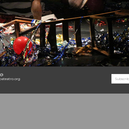
o@
ateatro.org