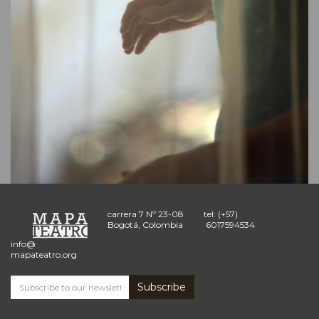
carrera 7 Nº 23-08
tel: (+57)
Bogotá, Colombia
6017594534
info@
mapateatro.org
Subscribe
Subscribe
and