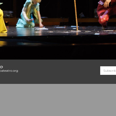
o@
ateatro.org