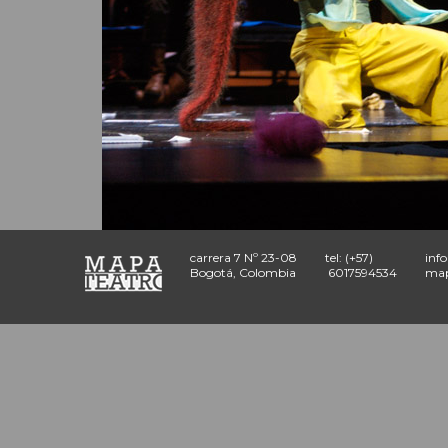
carrera 7 Nº 23-08
tel: (+57)
inf
Bogotá, Colombia
6017594534
map