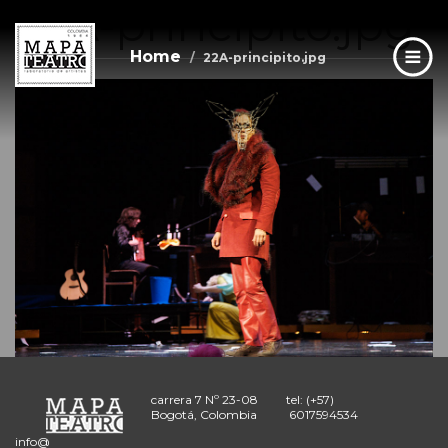
22A-principito.jpg
Skip
to
main
Home
22A-principito.jpg
content
carrera 7 Nº 23-08
tel: (+57)
Bogotá, Colombia
6017594534
info@