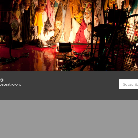
o@
ateatro.org