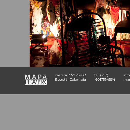
carrera 7 Nº 23-08
tel: (+57)
inf
Bogotá, Colombia
6017594534
map