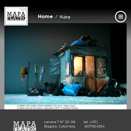
15.jpg
Skip
to
main
Home
15.jpg
content
carrera 7 Nº 23-08
tel: (+57)
Bogotá, Colombia
6017594534