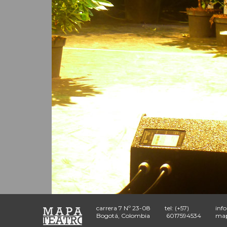
carrera 7 Nº 23-08
tel: (+57)
inf
Bogotá, Colombia
6017594534
map