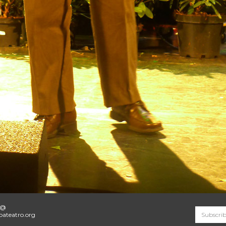
o@
ateatro.org