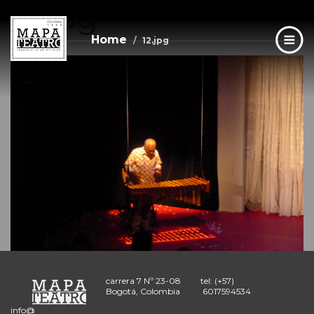
12.jpg
Skip
to
main
Home
12.jpg
content
carrera 7 Nº 23-08
tel: (+57)
Bogotá, Colombia
6017594534
info@