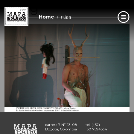
11.jpg
Skip
to
main
Home
11.jpg
content
carrera 7 Nº 23-08
tel: (+57)
Bogotá, Colombia
6017594534