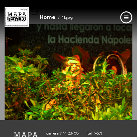
11.jpg
Skip
to
main
Home
11.jpg
content
carrera 7 Nº 23-08
tel: (+57)