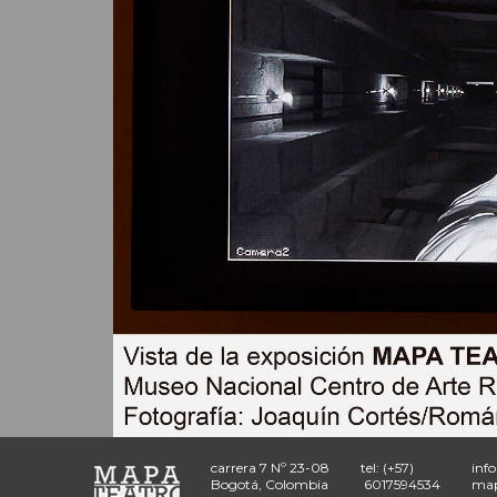
carrera 7 Nº 23-08
tel: (+57)
inf
Bogotá, Colombia
6017594534
map