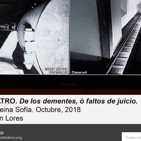
o@
ateatro.org