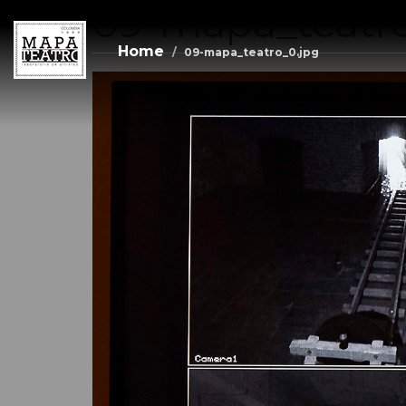
09-mapa_teatro
Skip
to
main
Home
09-mapa_teatro_0.jpg
content