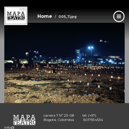
005_7.jpg
Skip
to
main
Home
005_7.jpg
content
carrera 7 Nº 23-08
tel: (+57)
Bogotá, Colombia
6017594534
info@