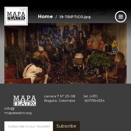
19-TRIPTICO.jpg
Skip
to
main
Home
19-TRIPTICO.jpg
content
carrera 7 Nº 23-08
tel: (+57)
Bogotá, Colombia
6017594534
info@
mapateatro.org
Subscribe