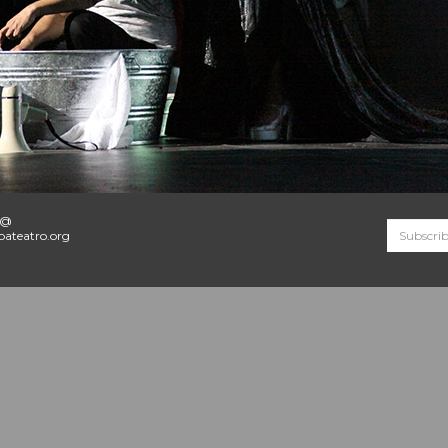
o@
ateatro.org