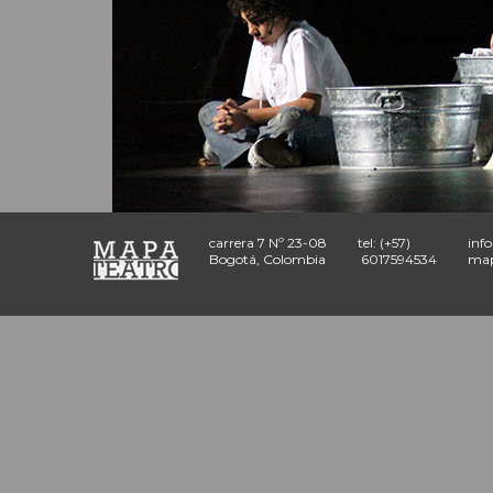
carrera 7 Nº 23-08
tel: (+57)
inf
Bogotá, Colombia
6017594534
map