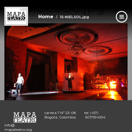
15-NIELSOL.jpg
Skip
to
main
Home
15-NIELSOL.jpg
content
carrera 7 Nº 23-08
tel: (+57)
Bogotá, Colombia
6017594534
info@
mapateatro.org