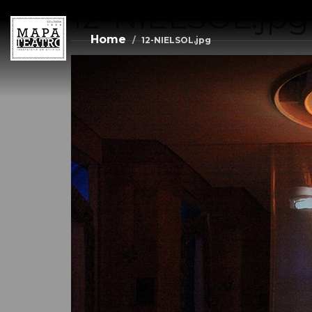
12-NIELSOL.jpg
Skip
to
main
Home
12-NIELSOL.jpg
content