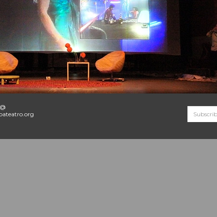
o@
ateatro.org