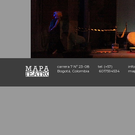
carrera 7 Nº 23-08
tel: (+57)
inf
Bogotá, Colombia
6017594534
map