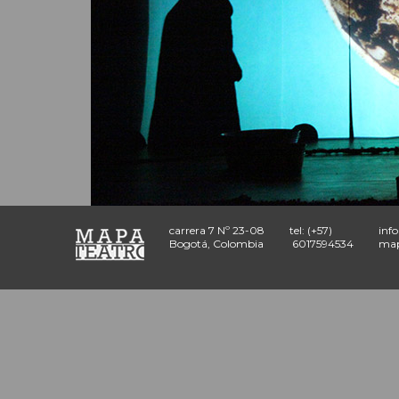
carrera 7 Nº 23-08
tel: (+57)
inf
Bogotá, Colombia
6017594534
map