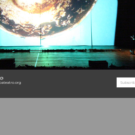
o@
ateatro.org