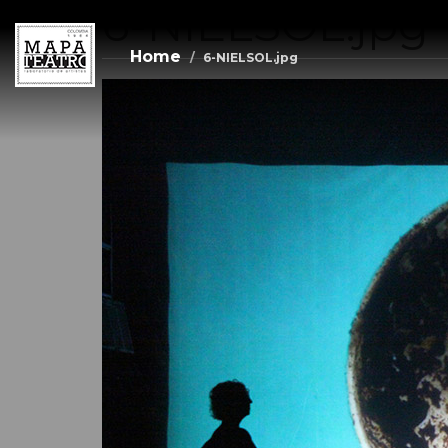
6-NIELSOL.jpg
Skip
to
main
Home
6-NIELSOL.jpg
content