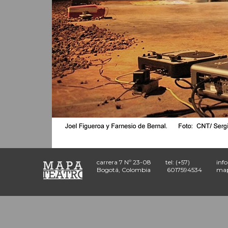
carrera 7 Nº 23-08
tel: (+57)
inf
Bogotá, Colombia
6017594534
map