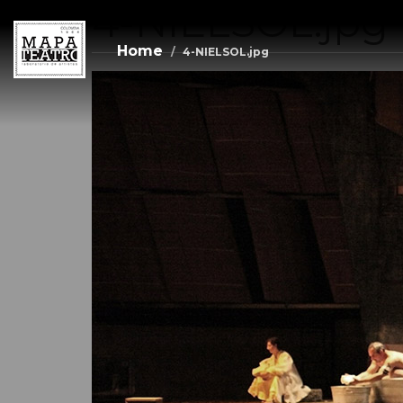
4-NIELSOL.jpg
Skip
to
main
Home
4-NIELSOL.jpg
content