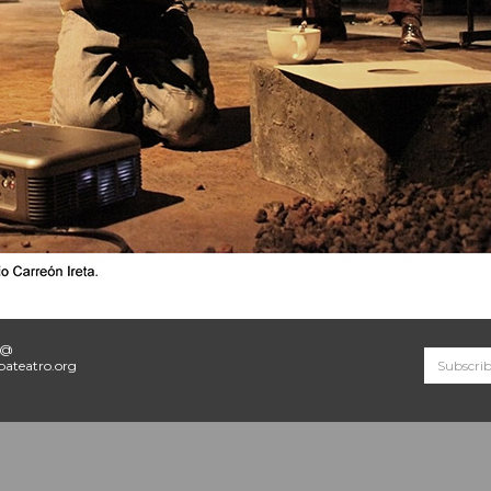
o@
ateatro.org