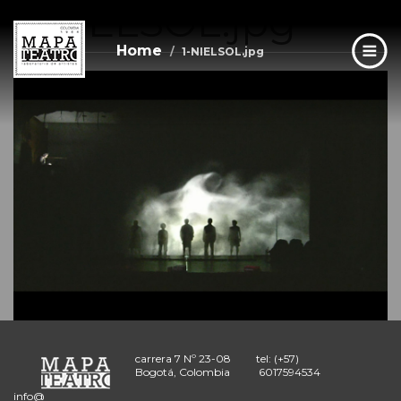
1-NIELSOL.jpg
Skip
to
main
Home
1-NIELSOL.jpg
content
carrera 7 Nº 23-08
tel: (+57)
Bogotá, Colombia
6017594534
info@