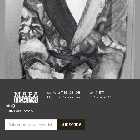
carrera 7 Nº 23-08
tel: (+57)
Bogotá, Colombia
6017594534
info@
mapateatro.org
Subscribe
Subscribe
and