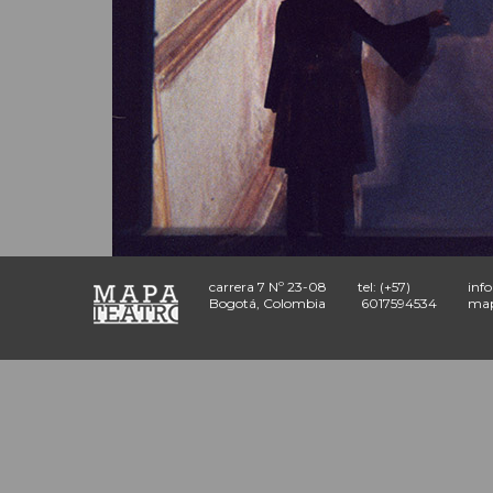
carrera 7 Nº 23-08
tel: (+57)
inf
Bogotá, Colombia
6017594534
map