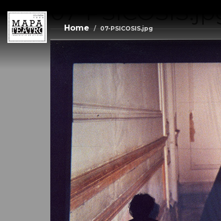
07-PSICOSIS.jp
Skip
to
main
Home
07-PSICOSIS.jpg
content