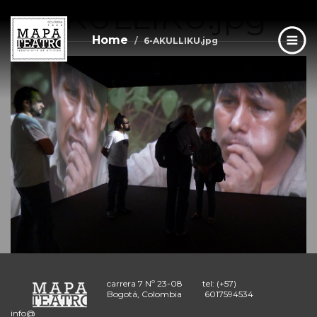
6-AKULLIKU.jpg
Skip
to
main
Home
6-AKULLIKU.jpg
content
carrera 7 Nº 23-08
tel: (+57)
Bogotá, Colombia
6017594534
info@