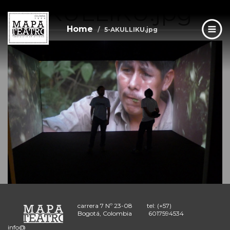
5-AKULLIKU.jpg
Skip
to
main
Home
5-AKULLIKU.jpg
content
carrera 7 Nº 23-08
tel: (+57)
Bogotá, Colombia
6017594534
info@