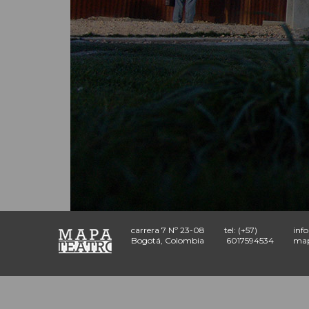
carrera 7 Nº 23-08
tel: (+57)
inf
Bogotá, Colombia
6017594534
map