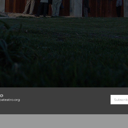
o@
ateatro.org