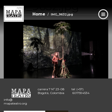
IMG_9632.jpg
Skip
to
main
Home
IMG_9632.jpg
content
carrera 7 Nº 23-08
tel: (+57)
Bogotá, Colombia
6017594534
info@
mapateatro.org