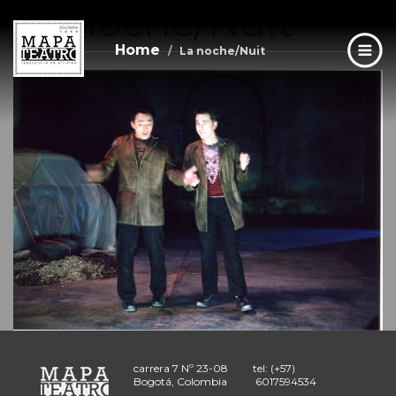
La noche/Nuit
Skip
to
main
Home
La noche/Nuit
content
carrera 7 Nº 23-08
tel: (+57)
Bogotá, Colombia
6017594534