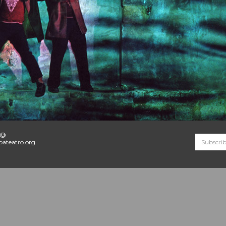
o@
ateatro.org