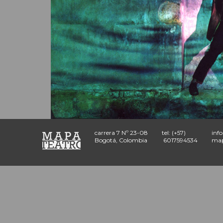
carrera 7 Nº 23-08
tel: (+57)
inf
Bogotá, Colombia
6017594534
map