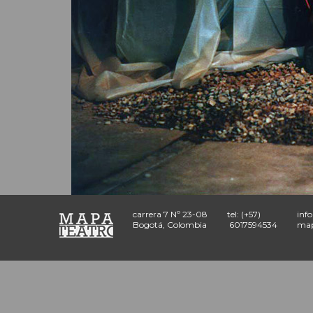
carrera 7 Nº 23-08
tel: (+57)
inf
Bogotá, Colombia
6017594534
map