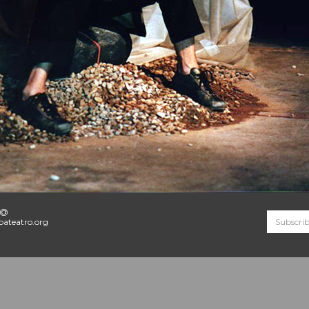
o@
ateatro.org